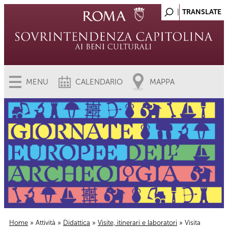
MENU
CALENDARIO
MAPPA
Home
»
Attività
»
Didattica
»
Visite, itinerari e laboratori
» Visita