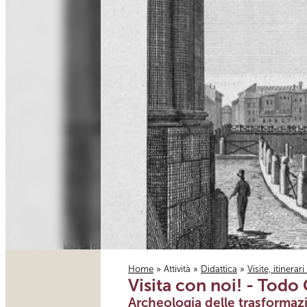
Home
»
Attività
»
Didattica
»
Visite, itinerar
Visita con noi! - Todo
Tu sei qui
Archeologia delle trasformazio