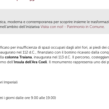
antica, moderna e contemporanea per scoprire insieme le trasformazio
ll'ambito dell'iniziativa
Visita con noi! - Patrimonio in Comune
.
cato per insufficienza di spazi occupati dagli altri fori, ai piedi dei 
augurato nel 112 d.C., finanziato con il bottino ricavato dalla conqu
ulla
colonna Traiana
, inaugurata nel 113 d.C. Il percorso, costeggi
rno dell’
Insula dell’Ara Coeli
. Il monumento rappresenta uno dei poc
ri Imperiali
tti i giorni dalle ore 9.00 alle 19.00)