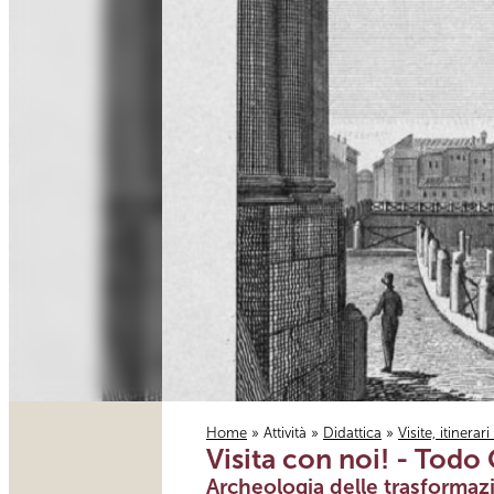
Home
»
Attività
»
Didattica
»
Visite, itinerar
Visita con noi! - Todo
Tu sei qui
Archeologia delle trasformazio