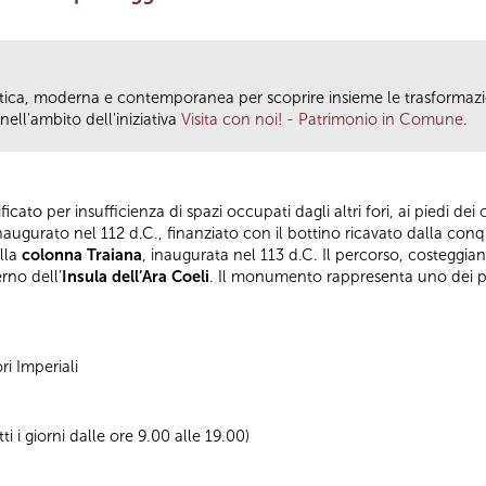
antica, moderna e contemporanea per scoprire insieme le trasformazio
ll'ambito dell'iniziativa
Visita con noi! - Patrimonio in Comune
.
cato per insufficienza di spazi occupati dagli altri fori, ai piedi dei 
augurato nel 112 d.C., finanziato con il bottino ricavato dalla conqu
ulla
colonna Traiana
, inaugurata nel 113 d.C. Il percorso, costeggi
rno dell’
Insula dell’Ara Coeli
. Il monumento rappresenta uno dei poc
ri Imperiali
tti i giorni dalle ore 9.00 alle 19.00)