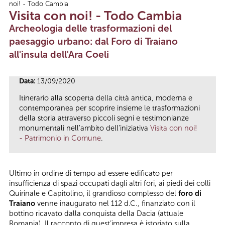
noi! - Todo Cambia
Tu sei qui
Visita con noi! - Todo Cambia
Archeologia delle trasformazioni del
paesaggio urbano: dal Foro di Traiano
all'insula dell'Ara Coeli
Data:
13/09/2020
Itinerario alla scoperta della città antica, moderna e
contemporanea per scoprire insieme le trasformazioni
della storia attraverso piccoli segni e testimonianze
monumentali nell'ambito dell'iniziativa
Visita con noi!
- Patrimonio in Comune
.
Ultimo in ordine di tempo ad essere edificato per
insufficienza di spazi occupati dagli altri fori, ai piedi dei colli
Quirinale e Capitolino, il grandioso complesso del
foro di
Traiano
venne inaugurato nel 112 d.C., finanziato con il
bottino ricavato dalla conquista della Dacia (attuale
Romania). Il racconto di quest’impresa è istoriato sulla