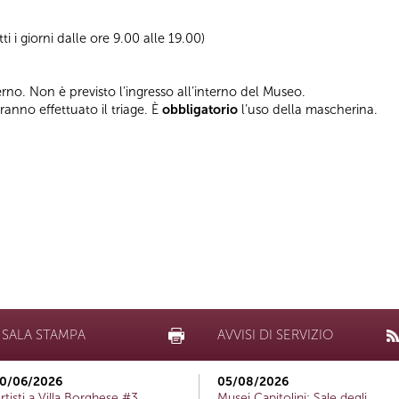
tti i giorni dalle ore 9.00 alle 19.00)
terno. Non è previsto l’ingresso all’interno del Museo.
vranno effettuato il triage. È
obbligatorio
l’uso della mascherina.
SALA STAMPA
AVVISI DI SERVIZIO
0/06/2026
05/08/2026
rtisti a Villa Borghese #3
Musei Capitolini: Sale degli