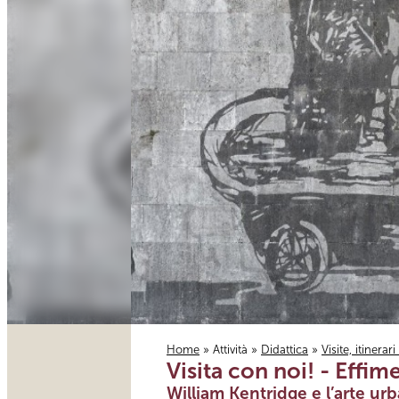
Home
»
Attività
»
Didattica
»
Visite, itinerar
Visita con noi! - Effim
Tu sei qui
William Kentridge e l’arte u