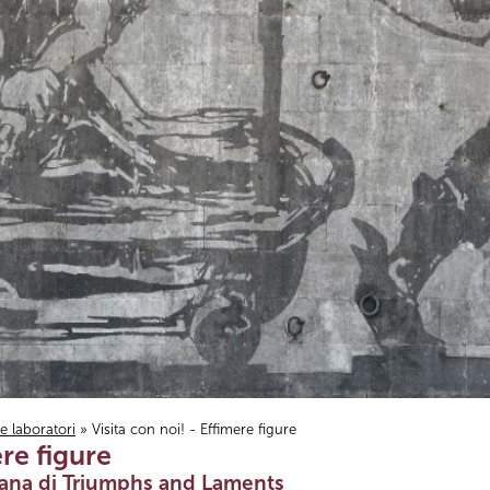
i e laboratori
» Visita con noi! - Effimere figure
ere figure
rbana di Triumphs and Laments