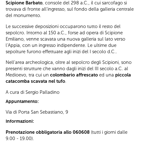
Scipione Barbato
, console del 298 a.C., il cui sarcofago si
trovava di fronte all’ingresso, sul fondo della galleria centrale
del monumento.
Le successive deposizioni occuparono tutto il resto del
sepolcro. Intorno al 150 a.C., forse ad opera di Scipione
Emiliano, venne scavata una nuova galleria sul lato verso
l’Appia, con un ingresso indipendente. Le ultime due
sepolture furono effettuate agli inizi del I secolo d.C..
Nell’area archeologica, oltre al sepolcro degli Scipioni, sono
presenti strutture che vanno dagli inizi del III secolo a.C. al
Medioevo, tra cui un
colombario affrescato
ed una
piccola
catacomba scavata nel tufo
.
A cura di Sergio Palladino
Appuntamento:
Via di Porta San Sebastiano, 9
Informazioni:
Prenotazione obbligatoria allo 060608
(tutti i giorni dalle
9.00 - 19.00).