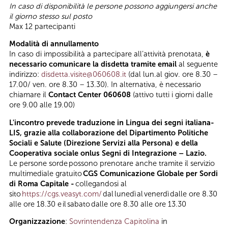
In caso di disponibilità le persone possono aggiungersi anche
il giorno stesso sul posto
Max 12 partecipanti
Modalità di annullamento
In caso di impossibilità a partecipare all’attività prenotata,
è
necessario comunicare la disdetta tramite email
al seguente
indirizzo:
disdetta.visite@060608.it
(dal lun.al giov. ore 8.30 –
17.00/ ven. ore 8.30 – 13.30). In alternativa, è necessario
chiamare il
Contact Center 060608
(attivo tutti i giorni dalle
ore 9.00 alle 19.00)
L'incontro prevede traduzione in Lingua dei segni italiana-
LIS, grazie alla collaborazione del Dipartimento Politiche
Sociali e Salute (Direzione Servizi alla Persona) e della
Cooperativa sociale onlus Segni di Integrazione – Lazio.
Le persone sorde possono prenotare anche tramite il servizio
multimediale gratuito
CGS Comunicazione Globale per Sordi
di Roma Capitale -
collegandosi al
sito
https://cgs.veasyt.com/
dal lunedì al venerdì dalle ore 8.30
alle ore 18.30 e il sabato dalle ore 8.30 alle ore 13.30
Organizzazione
:
Sovrintendenza Capitolina
in