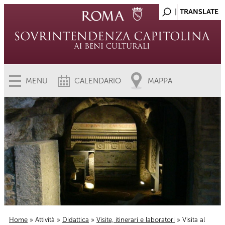
MENU
CALENDARIO
MAPPA
Home
»
Attività
»
Didattica
»
Visite, itinerari e laboratori
» Visita al