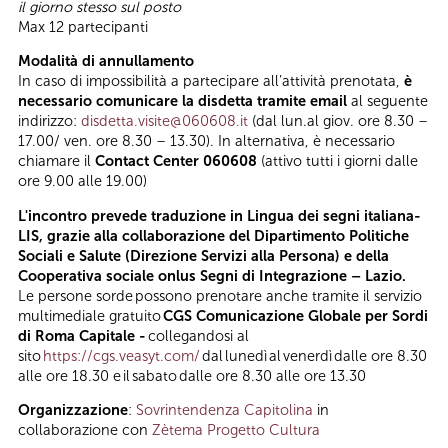
il giorno stesso sul posto
Max 12 partecipanti
Modalità di annullamento
In caso di impossibilità a partecipare all’attività prenotata,
è
necessario comunicare la disdetta tramite email
al seguente
indirizzo:
disdetta.visite@060608.it
(dal lun.al giov. ore 8.30 –
17.00/ ven. ore 8.30 – 13.30). In alternativa, è necessario
chiamare il
Contact Center 060608
(attivo tutti i giorni dalle
ore 9.00 alle 19.00)
L'incontro prevede traduzione in Lingua dei segni italiana-
LIS, grazie alla collaborazione del Dipartimento Politiche
Sociali e Salute (Direzione Servizi alla Persona) e della
Cooperativa sociale onlus Segni di Integrazione – Lazio.
Le persone sorde possono prenotare anche tramite il servizio
multimediale gratuito
CGS Comunicazione Globale per Sordi
di Roma Capitale -
collegandosi al
sito
https://cgs.veasyt.com/
dal lunedì al venerdì dalle ore 8.30
alle ore 18.30 e il sabato dalle ore 8.30 alle ore 13.30
Organizzazione
:
Sovrintendenza Capitolina
in
collaborazione con
Zètema Progetto Cultura