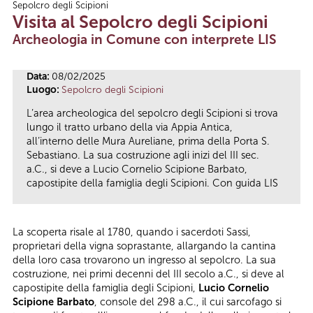
Sepolcro degli Scipioni
Tu sei qui
Visita al Sepolcro degli Scipioni
Archeologia in Comune con interprete LIS
Data:
08/02/2025
Luogo:
Sepolcro degli Scipioni
L’area archeologica del sepolcro degli Scipioni si trova
lungo il tratto urbano della via Appia Antica,
all’interno delle Mura Aureliane, prima della Porta S.
Sebastiano. La sua costruzione agli inizi del III sec.
a.C., si deve a Lucio Cornelio Scipione Barbato,
capostipite della famiglia degli Scipioni. Con guida LIS
La scoperta risale al 1780, quando i sacerdoti Sassi,
proprietari della vigna soprastante, allargando la cantina
della loro casa trovarono un ingresso al sepolcro. La sua
costruzione, nei primi decenni del III secolo a.C., si deve al
capostipite della famiglia degli Scipioni,
Lucio Cornelio
Scipione Barbato
, console del 298 a.C., il cui sarcofago si