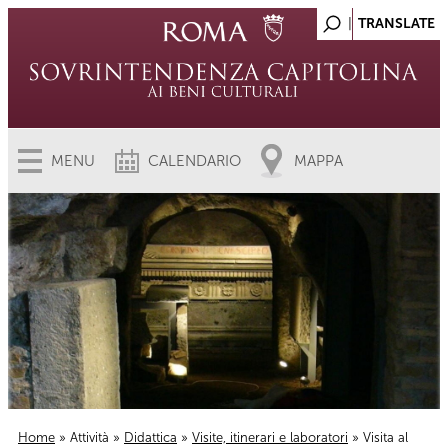
MENU
CALENDARIO
MAPPA
Home
»
Attività
»
Didattica
»
Visite, itinerari e laboratori
» Visita al