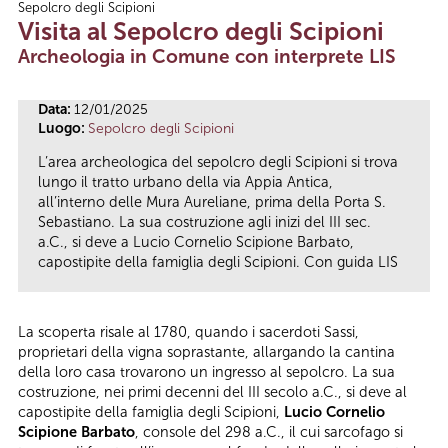
Sepolcro degli Scipioni
Tu sei qui
Visita al Sepolcro degli Scipioni
Archeologia in Comune con interprete LIS
Data:
12/01/2025
Luogo:
Sepolcro degli Scipioni
L’area archeologica del sepolcro degli Scipioni si trova
lungo il tratto urbano della via Appia Antica,
all’interno delle Mura Aureliane, prima della Porta S.
Sebastiano. La sua costruzione agli inizi del III sec.
a.C., si deve a Lucio Cornelio Scipione Barbato,
capostipite della famiglia degli Scipioni. Con guida LIS
La scoperta risale al 1780, quando i sacerdoti Sassi,
proprietari della vigna soprastante, allargando la cantina
della loro casa trovarono un ingresso al sepolcro. La sua
costruzione, nei primi decenni del III secolo a.C., si deve al
capostipite della famiglia degli Scipioni,
Lucio Cornelio
Scipione Barbato
, console del 298 a.C., il cui sarcofago si