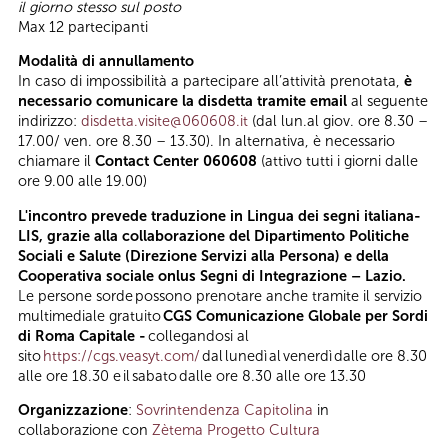
il giorno stesso sul posto
Max 12 partecipanti
Modalità di annullamento
In caso di impossibilità a partecipare all’attività prenotata,
è
necessario comunicare la disdetta tramite email
al seguente
indirizzo:
disdetta.visite@060608.it
(dal lun.al giov. ore 8.30 –
17.00/ ven. ore 8.30 – 13.30). In alternativa, è necessario
chiamare il
Contact Center 060608
(attivo tutti i giorni dalle
ore 9.00 alle 19.00)
L'incontro prevede traduzione in Lingua dei segni italiana-
LIS, grazie alla collaborazione del Dipartimento Politiche
Sociali e Salute (Direzione Servizi alla Persona) e della
Cooperativa sociale onlus Segni di Integrazione – Lazio.
Le persone sorde possono prenotare anche tramite il servizio
multimediale gratuito
CGS Comunicazione Globale per Sordi
di Roma Capitale -
collegandosi al
sito
https://cgs.veasyt.com/
dal lunedì al venerdì dalle ore 8.30
alle ore 18.30 e il sabato dalle ore 8.30 alle ore 13.30
Organizzazione
:
Sovrintendenza Capitolina
in
collaborazione con
Zètema Progetto Cultura