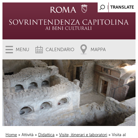
MENU
CALENDARIO
MAPPA
Home
»
Attività
»
Didattica
»
Visite, itinerari e laboratori
» Visita al