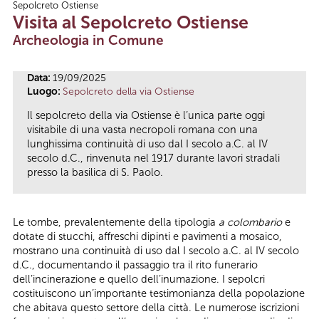
Sepolcreto Ostiense
Tu sei qui
Visita al Sepolcreto Ostiense
Archeologia in Comune
Data:
19/09/2025
Luogo:
Sepolcreto della via Ostiense
Il sepolcreto della via Ostiense è l’unica parte oggi
visitabile di una vasta necropoli romana con una
lunghissima continuità di uso dal I secolo a.C. al IV
secolo d.C., rinvenuta nel 1917 durante lavori stradali
presso la basilica di S. Paolo.
Le tombe, prevalentemente della tipologia
a colombario
e
dotate di stucchi, affreschi dipinti e pavimenti a mosaico,
mostrano una continuità di uso dal I secolo a.C. al IV secolo
d.C., documentando il passaggio tra il rito funerario
dell’incinerazione e quello dell’inumazione. I sepolcri
costituiscono un’importante testimonianza della popolazione
che abitava questo settore della città. Le numerose iscrizioni