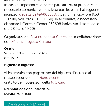
Modalità di annullamento
In caso di impossibilità a partecipare all’attività prenotata, è
necessario comunicare la disdetta tramite e-mail al seguente
indirizzo:
disdetta.visite@060608.it
(dal lun. al giov. ore 8.30
– 17.00/ ven. ore 8.30 – 13.30). In alternativa, è necessario
chiamare il Contact Center 060608 (attivo tutti i giorni dalle
ore 9.00 alle 19.00).
Organizzazione:
Sovrintendenza Capitolina
in collaborazione
con
Zètema Progetto Cultura
Orario:
Venerdì 19 settembre 2025
ore 15.15
Biglietto d'ingresso:
visita gratuita con pagamento del biglietto d’ingresso al
museo secondo
tariffazione vigente
;
gratuito per i possessori della
MIC card
Prenotazione obbligatoria:
Sì
Durata:
60 minuti
Gratis con la MIC card