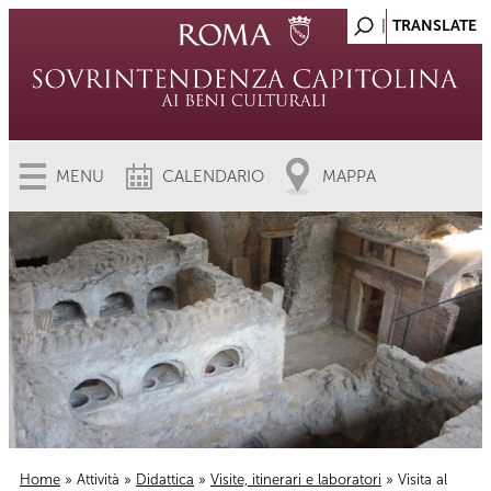
MENU
CALENDARIO
MAPPA
Home
»
Attività
»
Didattica
»
Visite, itinerari e laboratori
» Visita al