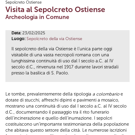
Sepolcreto Ostiense
Tu sei qui
Visita al Sepolcreto Ostiense
Archeologia in Comune
Data:
23/02/2025
Luogo:
Sepolcreto della via Ostiense
Il sepolcreto della via Ostiense è l’unica parte oggi
visitabile di una vasta necropoli romana con una
lunghissima continuità di uso dal I secolo a.C. al IV
secolo d.C., rinvenuta nel 1917 durante lavori stradali
presso la basilica di S. Paolo.
Le tombe, prevalentemente della tipologia
a colombario
e
dotate di stucchi, affreschi dipinti e pavimenti a mosaico,
mostrano una continuità di uso dal I secolo a.C. al IV secolo
d.C., documentando il passaggio tra il rito funerario
dell’incinerazione e quello dell’inumazione. I sepolcri
costituiscono un’importante testimonianza della popolazione
che abitava questo settore della città. Le numerose iscrizioni