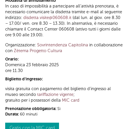
Modalità di annullamento
In caso di impossibilità a partecipare all’attività prenotata, è
necessario comunicare la disdetta tramite e-mail al seguente
indirizzo:
disdetta.visite@060608.it
(dal lun. al giov. ore 8.30
– 17.00/ ven. ore 8.30 – 13.30). In alternativa, è necessario
chiamare il Contact Center 060608 (attivo tutti i giorni dalle
ore 9.00 alle 19.00).
Organizzazione:
Sovrintendenza Capitolina
in collaborazione
con
Zètema Progetto Cultura
Orario:
Domenica 23 febbraio 2025
ore 11.30
Biglietto d'ingresso:
visita gratuita con pagamento del biglietto d’ingresso al
museo secondo
tariffazione vigente
;
gratuito per i possessori della
MIC card
Prenotazione obbligatoria:
Sì
Durata:
60 minuti
Gratis con la MIC card