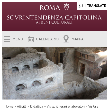
MENU
CALENDARIO
MAPPA
Home
»
Attività
»
Didattica
»
Visite, itinerari e laboratori
» Visita al