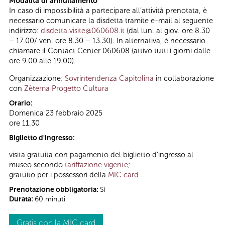
Modalità di annullamento
In caso di impossibilità a partecipare all’attività prenotata, è
necessario comunicare la disdetta tramite e-mail al seguente
indirizzo:
disdetta.visite@060608.it
(dal lun. al giov. ore 8.30
– 17.00/ ven. ore 8.30 – 13.30). In alternativa, è necessario
chiamare il Contact Center 060608 (attivo tutti i giorni dalle
ore 9.00 alle 19.00).
Organizzazione:
Sovrintendenza Capitolina
in collaborazione
con
Zètema Progetto Cultura
Orario:
Domenica 23 febbraio 2025
ore 11.30
Biglietto d'ingresso:
visita gratuita con pagamento del biglietto d’ingresso al
museo secondo
tariffazione vigente
;
gratuito per i possessori della
MIC card
Prenotazione obbligatoria:
Sì
Durata:
60 minuti
Gratis con la MIC card