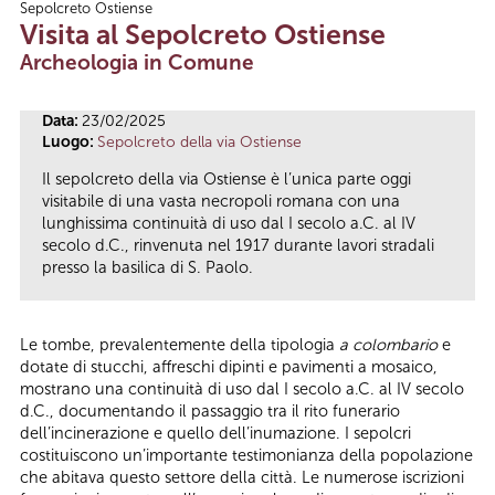
Sepolcreto Ostiense
Tu sei qui
Visita al Sepolcreto Ostiense
Archeologia in Comune
Data:
23/02/2025
Luogo:
Sepolcreto della via Ostiense
Il sepolcreto della via Ostiense è l’unica parte oggi
visitabile di una vasta necropoli romana con una
lunghissima continuità di uso dal I secolo a.C. al IV
secolo d.C., rinvenuta nel 1917 durante lavori stradali
presso la basilica di S. Paolo.
Le tombe, prevalentemente della tipologia
a colombario
e
dotate di stucchi, affreschi dipinti e pavimenti a mosaico,
mostrano una continuità di uso dal I secolo a.C. al IV secolo
d.C., documentando il passaggio tra il rito funerario
dell’incinerazione e quello dell’inumazione. I sepolcri
costituiscono un’importante testimonianza della popolazione
che abitava questo settore della città. Le numerose iscrizioni