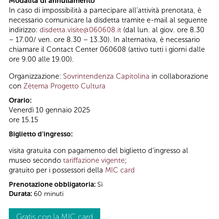
Modalità di annullamento
In caso di impossibilità a partecipare all’attività prenotata, è
necessario comunicare la disdetta tramite e-mail al seguente
indirizzo:
disdetta.visite@060608.it
(dal lun. al giov. ore 8.30
– 17.00/ ven. ore 8.30 – 13.30). In alternativa, è necessario
chiamare il Contact Center 060608 (attivo tutti i giorni dalle
ore 9.00 alle 19.00).
Organizzazione:
Sovrintendenza Capitolina
in collaborazione
con
Zètema Progetto Cultura
Orario:
Venerdì 10 gennaio 2025
ore 15.15
Biglietto d'ingresso:
visita gratuita con pagamento del biglietto d’ingresso al
museo secondo
tariffazione vigente
;
gratuito per i possessori della
MIC card
Prenotazione obbligatoria:
Sì
Durata:
60 minuti
Gratis con la MIC card