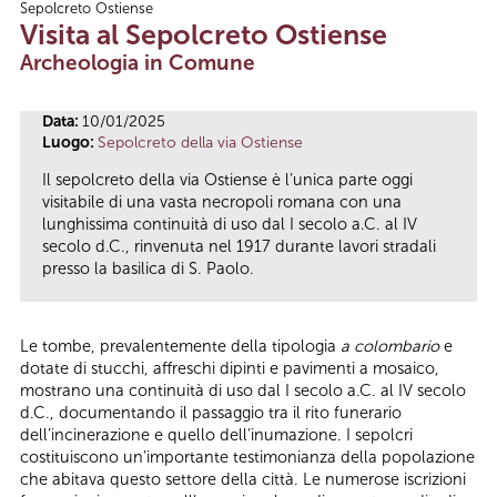
Sepolcreto Ostiense
Tu sei qui
Visita al Sepolcreto Ostiense
Archeologia in Comune
Data:
10/01/2025
Luogo:
Sepolcreto della via Ostiense
Il sepolcreto della via Ostiense è l’unica parte oggi
visitabile di una vasta necropoli romana con una
lunghissima continuità di uso dal I secolo a.C. al IV
secolo d.C., rinvenuta nel 1917 durante lavori stradali
presso la basilica di S. Paolo.
Le tombe, prevalentemente della tipologia
a colombario
e
dotate di stucchi, affreschi dipinti e pavimenti a mosaico,
mostrano una continuità di uso dal I secolo a.C. al IV secolo
d.C., documentando il passaggio tra il rito funerario
dell’incinerazione e quello dell’inumazione. I sepolcri
costituiscono un’importante testimonianza della popolazione
che abitava questo settore della città. Le numerose iscrizioni