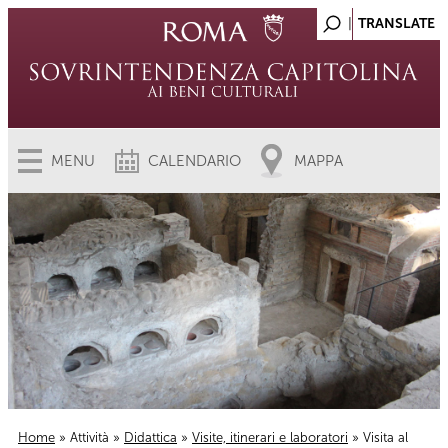
MENU
CALENDARIO
MAPPA
Home
»
Attività
»
Didattica
»
Visite, itinerari e laboratori
» Visita al