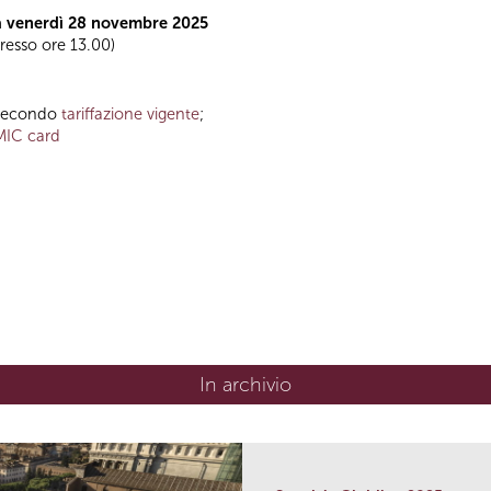
a venerdì 28 novembre 2025
gresso ore 13.00)
o secondo
tariffazione vigente
;
MIC card
In archivio