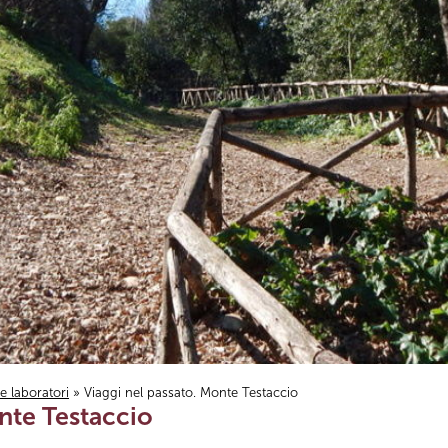
i e laboratori
» Viaggi nel passato. Monte Testaccio
nte Testaccio