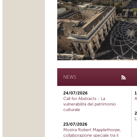
NEWS
24/07/2026
1
Call for Abstracts - La
A
vulnerabilità del patrimonio
culturale
2
L
23/07/2026
Mostra Robert Mapplethorpe,
collaborazione speciale tra il