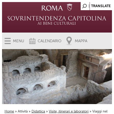
MENU
CALENDARIO
MAPPA
Home
»
Attività
»
Didattica
»
Visite, itinerari e laboratori
» Viaggi nel