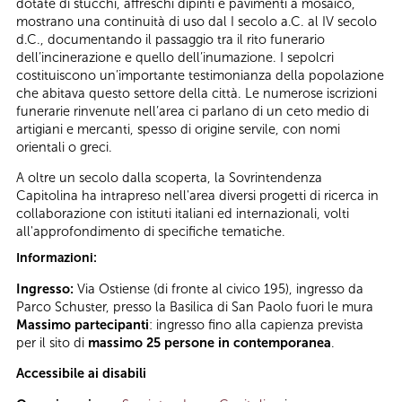
dotate di stucchi, affreschi dipinti e pavimenti a mosaico,
mostrano una continuità di uso dal I secolo a.C. al IV secolo
d.C., documentando il passaggio tra il rito funerario
dell’incinerazione e quello dell’inumazione. I sepolcri
costituiscono un’importante testimonianza della popolazione
che abitava questo settore della città. Le numerose iscrizioni
funerarie rinvenute nell’area ci parlano di un ceto medio di
artigiani e mercanti, spesso di origine servile, con nomi
orientali o greci.
A oltre un secolo dalla scoperta, la Sovrintendenza
Capitolina ha intrapreso nell'area diversi progetti di ricerca in
collaborazione con istituti italiani ed internazionali, volti
all'approfondimento di specifiche tematiche.
Informazioni:
Ingresso:
Via Ostiense (di fronte al civico 195), ingresso da
Parco Schuster, presso la Basilica di San Paolo fuori le mura
Massimo partecipanti
: ingresso fino alla capienza prevista
per il sito di
massimo 25 persone in contemporanea
.
Accessibile ai disabili