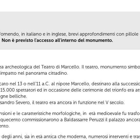
fornendo, in italiano e in inglese, brevi approfondimenti con pillole d
.
Non è previsto l'accesso all'interno del monumento.
area archeologica del Teatro di Marcello. Il teatro, monumento simb
de impatto nel panorama cittadino.
icato nel 13 o nell’11 a.C. al nipote Marcello, destinato alla succ
15.000 spettatori ed in occasione delle cerimonie del trionfo era att
agne belliche.
andro Severo, il teatro era ancora in funzione nel V secolo.
sioni e le caratteristiche morfologiche, in età medioevale fu trasfo
Cinquecento commissionarono a Baldassarre Peruzzi il palazzo ancora 
cento.
o degli anni, sia in età antica che moderna, numerosi interventi e t