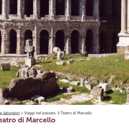
i e laboratori
» Viaggi nel passato. Il Teatro di Marcello
Teatro di Marcello