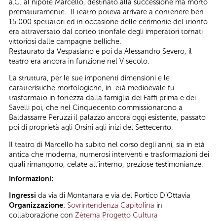
a.C. al nipote Marcello, destinato alla successione ma morto
prematuramente. Il teatro poteva arrivare a contenere ben
15.000 spettatori ed in occasione delle cerimonie del trionfo
era attraversato dal corteo trionfale degli imperatori tornati
vittoriosi dalle campagne belliche.
Restaurato da Vespasiano e poi da Alessandro Severo, il
teatro era ancora in funzione nel V secolo.
La struttura, per le sue imponenti dimensioni e le
caratteristiche morfologiche, in età medioevale fu
trasformato in fortezza dalla famiglia dei Faffi prima e dei
Savelli poi, che nel Cinquecento commissionarono a
Baldassarre Peruzzi il palazzo ancora oggi esistente, passato
poi di proprietà agli Orsini agli inizi del Settecento.
Il teatro di Marcello ha subito nel corso degli anni, sia in età
antica che moderna, numerosi interventi e trasformazioni dei
quali rimangono, celate all’interno, preziose testimonianze.
Informazioni:
Ingressi
da via di Montanara e via del Portico D’Ottavia
Organizzazione
:
Sovrintendenza Capitolina
in
collaborazione con
Zètema Progetto Cultura