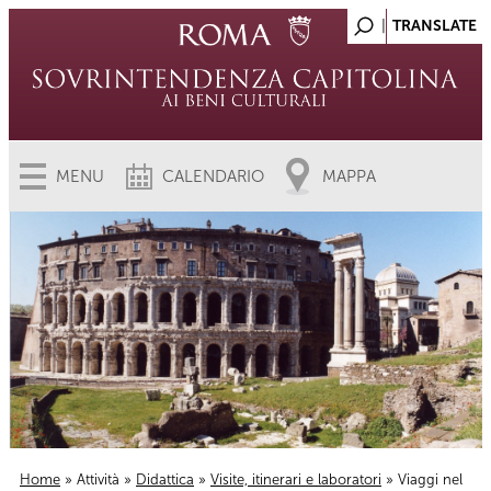
MENU
CALENDARIO
MAPPA
Home
»
Attività
»
Didattica
»
Visite, itinerari e laboratori
» Viaggi nel