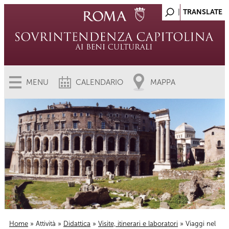
MENU
CALENDARIO
MAPPA
Home
»
Attività
»
Didattica
»
Visite, itinerari e laboratori
» Viaggi nel