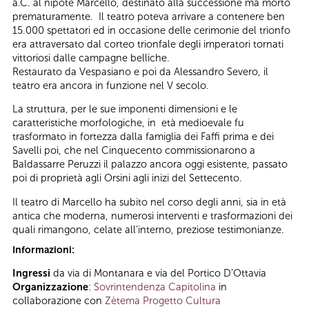
a.C. al nipote Marcello, destinato alla successione ma morto
prematuramente. Il teatro poteva arrivare a contenere ben
15.000 spettatori ed in occasione delle cerimonie del trionfo
era attraversato dal corteo trionfale degli imperatori tornati
vittoriosi dalle campagne belliche.
Restaurato da Vespasiano e poi da Alessandro Severo, il
teatro era ancora in funzione nel V secolo.
La struttura, per le sue imponenti dimensioni e le
caratteristiche morfologiche, in età medioevale fu
trasformato in fortezza dalla famiglia dei Faffi prima e dei
Savelli poi, che nel Cinquecento commissionarono a
Baldassarre Peruzzi il palazzo ancora oggi esistente, passato
poi di proprietà agli Orsini agli inizi del Settecento.
Il teatro di Marcello ha subito nel corso degli anni, sia in età
antica che moderna, numerosi interventi e trasformazioni dei
quali rimangono, celate all’interno, preziose testimonianze.
Informazioni:
Ingressi
da via di Montanara e via del Portico D’Ottavia
Organizzazione
:
Sovrintendenza Capitolina
in
collaborazione con
Zètema Progetto Cultura