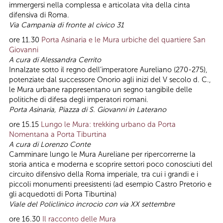
immergersi nella complessa e articolata vita della cinta
difensiva di Roma.
Via Campania di fronte al civico 31
ore 11.30
Porta Asinaria e le Mura urbiche del quartiere San
Giovanni
A cura di Alessandra Cerrito
Innalzate sotto il regno dell’imperatore Aureliano (270-275),
potenziate dal successore Onorio agli inizi del V secolo d. C.,
le Mura urbane rappresentano un segno tangibile delle
politiche di difesa degli imperatori romani.
Porta Asinaria, Piazza di S. Giovanni in Laterano
ore 15.15
Lungo le Mura: trekking urbano da Porta
Nomentana a Porta Tiburtina
A
cura di
Lorenzo Conte
Camminare lungo le Mura Aureliane per ripercorrerne la
storia antica e moderna e scoprire settori poco conosciuti del
circuito difensivo della Roma imperiale, tra cui i grandi e i
piccoli monumenti preesistenti (ad esempio Castro Pretorio e
gli acquedotti di Porta Tiburtina)
Viale del Policlinico incrocio con via XX settembre
ore 16.30
Il racconto delle Mura