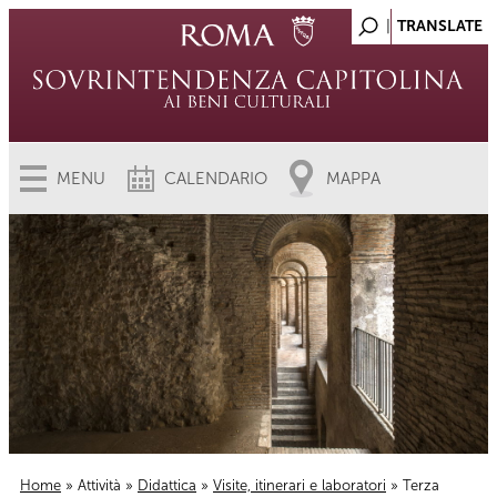
MENU
CALENDARIO
MAPPA
Home
»
Attività
»
Didattica
»
Visite, itinerari e laboratori
» Terza