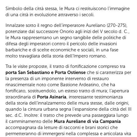
Simbolo della città stessa, le Mura ci restituiscono l’immagine
di una città in evoluzione attraverso i secoli.
Innalzate sotto il regno dell’imperatore Aureliano (270-275),
potenziate dal successore Onorio agli inizi del V secolo d. C.,
le Mura rappresentano un segno tangibile delle politiche di
difesa degli imperatori contro il pericolo delle invasioni
barbariche e di scelte economiche e sociali, in una fase
molto travagliata della storia dell’Impero romano.
Tra le visite proposte, il tratto di fortificazione compreso tra
porta San Sebastiano e Porta Ostiense
che si caratterizza per
la presenza di un imponente intervento di restauro
rinascimentale noto come Bastione Ardeatino, che ha
fortificato, sostituendolo, un esteso tratto di mura; l’apertura
straordinaria di
Porta Asinaria
, interessante testimonianza
della storia dell’innalzamento delle mura stesse, dalle origini,
quando la cintura urbana segna l’espansione della città del III
sec. d.C. Inoltre: il tratto che prevede una passeggiata lungo
il camminamento delle
Mura Aureliane di via Campania
accompagnata da letture di racconti e brani storici che
permetteranno di immergersi nella complessa e articolata vita