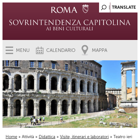
MENU
CALENDARIO
MAPPA
Home
»
Attività
»
Didattica
»
Visite, itinerari e laboratori
» Teatro ieri