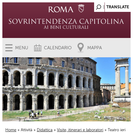
MENU
CALENDARIO
MAPPA
Home
»
Attività
»
Didattica
»
Visite, itinerari e laboratori
» Teatro ieri