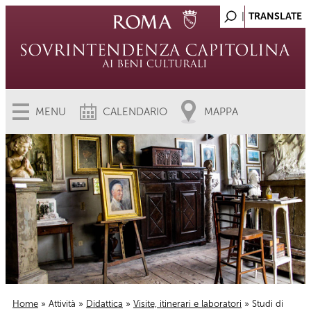
MENU
CALENDARIO
MAPPA
Home
»
Attività
»
Didattica
»
Visite, itinerari e laboratori
» Studi di