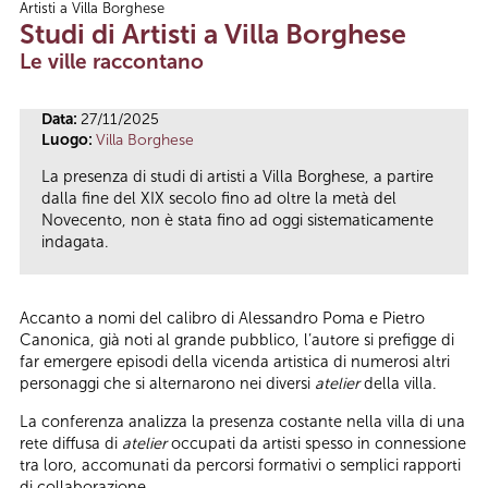
Artisti a Villa Borghese
Tu sei qui
Studi di Artisti a Villa Borghese
Le ville raccontano
Data:
27/11/2025
Luogo:
Villa Borghese
La presenza di studi di artisti a Villa Borghese, a partire
dalla fine del XIX secolo fino ad oltre la metà del
Novecento, non è stata fino ad oggi sistematicamente
indagata.
Accanto a nomi del calibro di Alessandro Poma e Pietro
Canonica, già noti al grande pubblico, l’autore si prefigge di
far emergere episodi della vicenda artistica di numerosi altri
personaggi che si alternarono nei diversi
atelier
della villa.
La conferenza analizza la presenza costante nella villa di una
rete diffusa di
atelier
occupati da artisti spesso in connessione
tra loro, accomunati da percorsi formativi o semplici rapporti
di collaborazione.