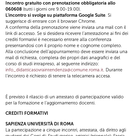
Incontro gratuito con prenotazione obbligatoria allo
060608
(tutti i giorni ore 9.00-19.00).
L'incontro si svolge su piattaforma Google Suite
. Si
suggerisce di entrare con il browser Chrome.
A conferma della prenotazione viene inviata una mail con il
link di accesso. Se si desidera ricevere l’attestazione ai fini dei
crediti formativi è necessario entrare alla conferenza
presentandosi con il proprio nome e cognome completo.
Alla conclusione dell’appuntamento deve essere inviata una
mail di richiesta, completa dei propri dati anagrafici e del
corso di studi intrapreso, al seguente indirizzo:
info_didatticasovraintendenza@comune.roma.it
. Durante
l’incontro è richiesto di tenere la telecamera accesa.
È previsto il rilascio di un attestato di partecipazione valido
per la fomazione e l’aggiornamento docenti.
CREDITI FORMATIVI
SAPIENZA UNIVERSITÀ DI ROMA
La partecipazione a cinque incontri, attestata, dà diritto agli
studenti dei Corsi di: Studi storico-artistici (triennale); Storia