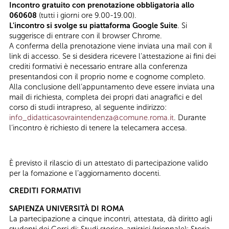
Incontro gratuito con prenotazione obbligatoria allo
060608
(tutti i giorni ore 9.00-19.00).
L'incontro si svolge su piattaforma Google Suite
. Si
suggerisce di entrare con il browser Chrome.
A conferma della prenotazione viene inviata una mail con il
link di accesso. Se si desidera ricevere l’attestazione ai fini dei
crediti formativi è necessario entrare alla conferenza
presentandosi con il proprio nome e cognome completo.
Alla conclusione dell’appuntamento deve essere inviata una
mail di richiesta, completa dei propri dati anagrafici e del
corso di studi intrapreso, al seguente indirizzo:
info_didatticasovraintendenza@comune.roma.it
. Durante
l’incontro è richiesto di tenere la telecamera accesa.
È previsto il rilascio di un attestato di partecipazione valido
per la fomazione e l’aggiornamento docenti.
CREDITI FORMATIVI
SAPIENZA UNIVERSITÀ DI ROMA
La partecipazione a cinque incontri, attestata, dà diritto agli
studenti dei Corsi di: Studi storico-artistici (triennale); Storia