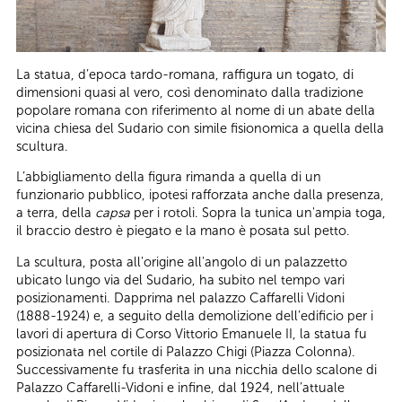
La statua, d’epoca tardo-romana, raffigura un togato, di
dimensioni quasi al vero, così denominato dalla tradizione
popolare romana con riferimento al nome di un abate della
vicina chiesa del Sudario con simile fisionomica a quella della
scultura.
L’abbigliamento della figura rimanda a quella di un
funzionario pubblico, ipotesi rafforzata anche dalla presenza,
a terra, della
capsa
per i rotoli. Sopra la tunica un'ampia toga,
il braccio destro è piegato e la mano è posata sul petto.
La scultura, posta all'origine all'angolo di un palazzetto
ubicato lungo via del Sudario, ha subito nel tempo vari
posizionamenti. Dapprima nel palazzo Caffarelli Vidoni
(1888-1924) e, a seguito della demolizione dell’edificio per i
lavori di apertura di Corso Vittorio Emanuele II, la statua fu
posizionata nel cortile di Palazzo Chigi (Piazza Colonna).
Successivamente fu trasferita in una nicchia dello scalone di
Palazzo Caffarelli-Vidoni e infine, dal 1924, nell’attuale