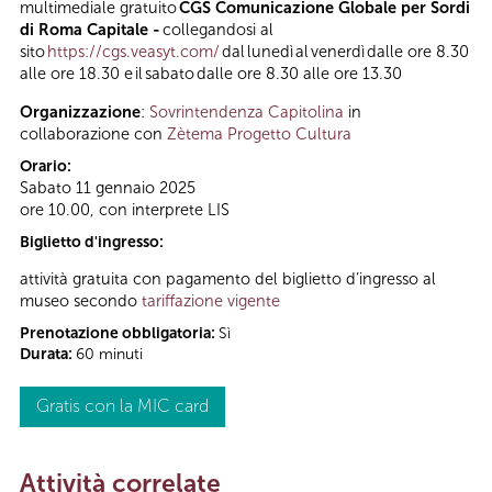
multimediale gratuito
CGS Comunicazione Globale per Sordi
di Roma Capitale -
collegandosi al
sito
https://cgs.veasyt.com/
dal lunedì al venerdì dalle ore 8.30
alle ore 18.30 e il sabato dalle ore 8.30 alle ore 13.30
Organizzazione
:
Sovrintendenza Capitolina
in
collaborazione con
Zètema Progetto Cultura
Orario:
Sabato 11 gennaio 2025
ore 10.00, con interprete LIS
Biglietto d'ingresso:
attività gratuita con pagamento del biglietto d’ingresso al
museo secondo
tariffazione vigente
Prenotazione obbligatoria:
Sì
Durata:
60 minuti
Gratis con la MIC card
Attività correlate