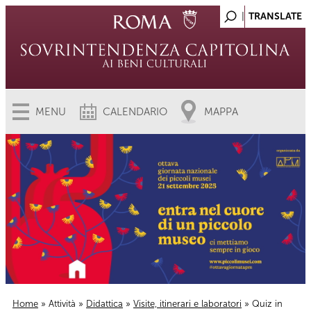
MENU
CALENDARIO
MAPPA
Home
»
Attività
»
Didattica
»
Visite, itinerari e laboratori
» Quiz in