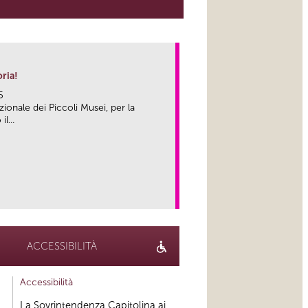
ria!
5
ionale dei Piccoli Musei, per la
l...
link
ACCESSIBILITÀ
Accessibilità
La Sovrintendenza Capitolina ai