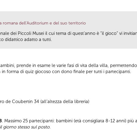
a romana dell’Auditorium e del suo territorio
ale dei Piccoli Musei il cui tema di quest’anno è “il gioco” vi invitia
o didattico adatto a tutti.
ai bambini, prende in esame le varie fasi di vita della villa, permettendo
a in forma di quiz giocoso con dono finale per tutti i partecipanti.
o de Coubertin 34 (all’altezza della libreria)
8
. Massimo 25 partecipanti: bambini (età consigliata 8-12 anni) pi
l giorno stesso sul posto
.