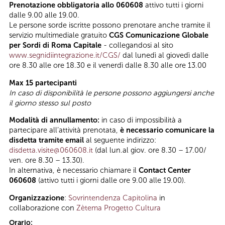
Prenotazione obbligatoria allo 060608
attivo tutti i giorni
dalle 9.00 alle 19.00.
Le persone sorde iscritte possono prenotare anche tramite il
servizio multimediale gratuito
CGS Comunicazione Globale
per Sordi di Roma Capitale
- collegandosi al sito
www.segnidiintegrazione.it/CGS/
dal lunedì al giovedì dalle
ore 8.30 alle ore 18.30 e il venerdì dalle 8.30 alle ore 13.00
Max 15 partecipanti
In caso di disponibilità le persone possono aggiungersi anche
il giorno stesso sul posto
Modalità di annullamento:
in caso di impossibilità a
partecipare all’attività prenotata,
è necessario comunicare la
disdetta tramite email
al seguente indirizzo:
disdetta.visite@060608.it
(dal lun.al giov. ore 8.30 – 17.00/
ven. ore 8.30 – 13.30).
In alternativa, è necessario chiamare il
Contact Center
060608
(attivo tutti i giorni dalle ore 9.00 alle 19.00).
Organizzazione
:
Sovrintendenza Capitolina
in
collaborazione con
Zètema Progetto Cultura
Orario: