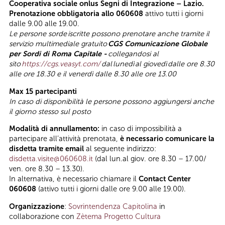
Cooperativa sociale onlus Segni di Integrazione – Lazio.
Prenotazione obbligatoria allo 060608
attivo tutti i giorni
dalle 9.00 alle 19.00.
Le persone sorde
iscritte possono prenotare anche tramite il
servizio multimediale gratuito
CGS Comunicazione Globale
per Sordi di Roma Capitale -
collegandosi al
sito
https://cgs.veasyt.com/
dal
lunedì
al giovedì
dalle ore 8.30
alle ore 18.30 e il venerdì dalle 8.30 alle ore 13.00
Max 15 partecipanti
In caso di disponibilità le persone possono aggiungersi anche
il giorno stesso sul posto
Modalità di annullamento:
in caso di impossibilità a
partecipare all’attività prenotata,
è necessario comunicare la
disdetta tramite email
al seguente indirizzo:
disdetta.visite@060608.it
(dal lun.al giov. ore 8.30 – 17.00/
ven. ore 8.30 – 13.30).
In alternativa, è necessario chiamare il
Contact Center
060608
(attivo tutti i giorni dalle ore 9.00 alle 19.00).
Organizzazione
:
Sovrintendenza Capitolina
in
collaborazione con
Zètema Progetto Cultura