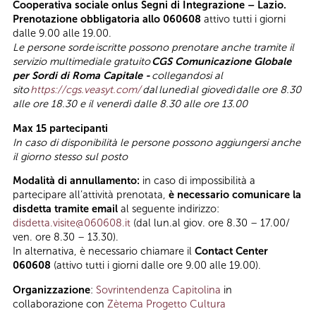
Cooperativa sociale onlus Segni di Integrazione – Lazio.
Prenotazione obbligatoria allo 060608
attivo tutti i giorni
dalle 9.00 alle 19.00.
Le persone sorde
iscritte possono prenotare anche tramite il
servizio multimediale gratuito
CGS Comunicazione Globale
per Sordi di Roma Capitale -
collegandosi al
sito
https://cgs.veasyt.com/
dal
lunedì
al giovedì
dalle ore 8.30
alle ore 18.30 e il venerdì dalle 8.30 alle ore 13.00
Max 15 partecipanti
In caso di disponibilità le persone possono aggiungersi anche
il giorno stesso sul posto
Modalità di annullamento:
in caso di impossibilità a
partecipare all’attività prenotata,
è necessario comunicare la
disdetta tramite email
al seguente indirizzo:
disdetta.visite@060608.it
(dal lun.al giov. ore 8.30 – 17.00/
ven. ore 8.30 – 13.30).
In alternativa, è necessario chiamare il
Contact Center
060608
(attivo tutti i giorni dalle ore 9.00 alle 19.00).
Organizzazione
:
Sovrintendenza Capitolina
in
collaborazione con
Zètema Progetto Cultura