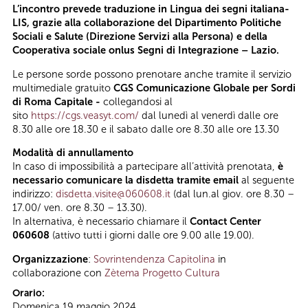
L’incontro prevede traduzione in Lingua dei segni italiana-
LIS, grazie alla collaborazione del Dipartimento Politiche
Sociali e Salute (Direzione Servizi alla Persona) e della
Cooperativa sociale onlus Segni di Integrazione – Lazio.
Le persone sorde possono prenotare anche tramite il servizio
multimediale gratuito
CGS Comunicazione Globale per Sordi
di Roma Capitale -
collegandosi al
sito
https://cgs.veasyt.com/
dal lunedì al venerdì dalle ore
8.30 alle ore 18.30 e il sabato dalle ore 8.30 alle ore 13.30
Modalità di annullamento
In caso di impossibilità a partecipare all’attività prenotata,
è
necessario comunicare la disdetta tramite email
al seguente
indirizzo:
disdetta.visite@060608.it
(dal lun.al giov. ore 8.30 –
17.00/ ven. ore 8.30 – 13.30).
In alternativa, è necessario chiamare il
Contact Center
060608
(attivo tutti i giorni dalle ore 9.00 alle 19.00).
Organizzazione
:
Sovrintendenza Capitolina
in
collaborazione con
Zètema Progetto Cultura
Orario:
Domenica 19 maggio 2024