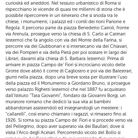
curiosità ed aneddoti. Nel tessuto urbanistico di Roma si
rispecchiano le vicende di quasi tre millenni di storia che è
possibile ripercorrere in un itinerario che si snoda tra le
chiese, i monumenti, i palazzi ed i cortili dei rioni Parione e
Regola. Il percorso parte da piazza Benedetto Cairoli, fronte
via Arenula, prosegue verso la chiesa di S. Carlo ai Catinari
(esterno) che fa angolo con via del Monte della Farina, si
percorre via dei Giubbonari e si intersecano via dei Chiavari,
via dei Pompieri e via della Pietà per poi sostare in largo dei
Librari, davanti alla chiesa di S. Barbara (esterno). Prima di
arrivare in piazza Campo de’ Fiori si incrociano vicolo delle
Grotte dove abitò il conte di Cagliostro e poi via dei Balestrari,
giunti nella piazza, dopo una breve sosta per illustrare l’uso
della piazza ed il Monumento a Giordano Bruno, si prosegue
verso palazzo Righetti (esterno) che nel 1887 fu acquistato
dall’Istituto “Tata Giovanni”, fondato da Giovanni Borgi, un
muratore romano che dedicò la sua vita ai bambini
abbandonati assistendoli ed insegnandogli un mestiere: i
“callarelli”, così erano chiamato i ragazzi, vi rimasero fino al
1926. Si torna su piazza Campo de’ Fiori e si procede verso via
del Pellegrino, dopo aver superato via dei Baullari, dove si
visita l’Arco degli Acetari. Percorrendo vicolo del Bollo si