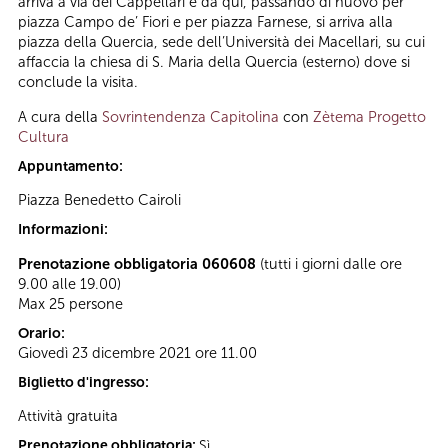
arriva a via dei Cappellari e da qui, passando di nuovo per
piazza Campo de’ Fiori e per piazza Farnese, si arriva alla
piazza della Quercia, sede dell’Università dei Macellari, su cui
affaccia la chiesa di S. Maria della Quercia (esterno) dove si
conclude la visita.
A cura della
Sovrintendenza Capitolina
con
Zètema Progetto
Cultura
Appuntamento:
Piazza Benedetto Cairoli
Informazioni:
Prenotazione obbligatoria 060608
(tutti i giorni dalle ore
9.00 alle 19.00)
Max 25 persone
Orario:
Giovedì 23 dicembre 2021 ore 11.00
Biglietto d'ingresso:
Attività gratuita
Prenotazione obbligatoria:
Sì