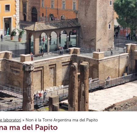
i e laboratori
» Non è la Torre Argentina ma del Papito
na ma del Papito