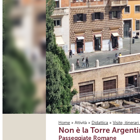
Home
»
Attività
»
Didattica
»
Visite, itinerar
Non è la Torre Argenti
Tu sei qui
Passeggiate Romane