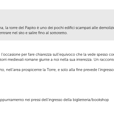
a, la torre del Papito è uno dei pochi edifici scampati alle demolizi
trare nel sito e salire fino al sottotetto.
sce l’occasione per fare chiarezza sull’equivoco che la vede spesso c
torri medievali romane giunte a noi nella sua interezza. Un racconto 
rto, nell’area prospicente la Torre, e solo alla fine prevede l’ingresso 
 Appuntamento nei pressi dell’ingresso della biglietteria/bookshop