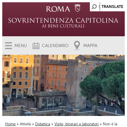
MENU
CALENDARIO
MAPPA
Home
»
Attività
»
Didattica
»
Visite, itinerari e laboratori
» Non è la