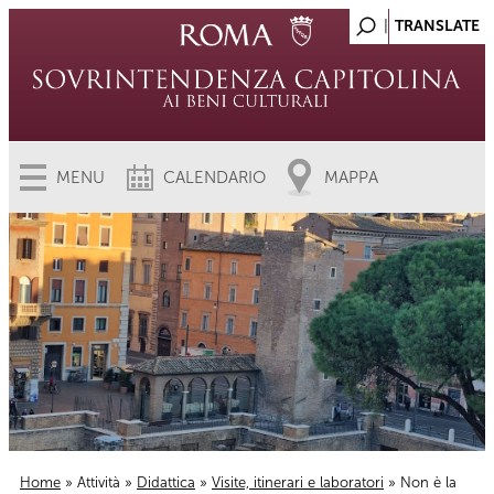
MENU
CALENDARIO
MAPPA
Home
»
Attività
»
Didattica
»
Visite, itinerari e laboratori
» Non è la