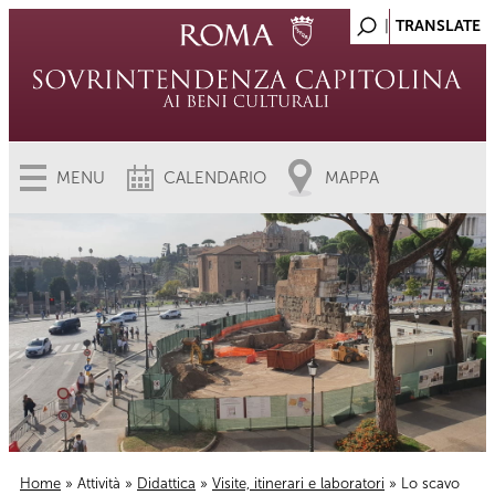
MENU
CALENDARIO
MAPPA
Home
»
Attività
»
Didattica
»
Visite, itinerari e laboratori
» Lo scavo