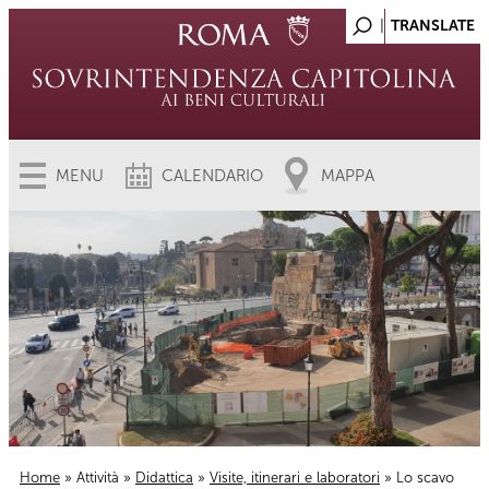
MENU
CALENDARIO
MAPPA
Home
»
Attività
»
Didattica
»
Visite, itinerari e laboratori
» Lo scavo