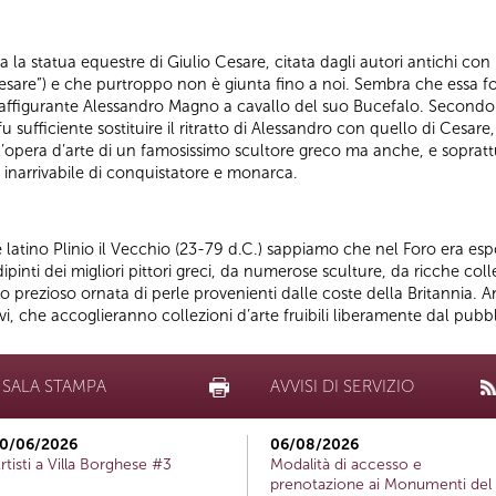
a la statua equestre di Giulio Cesare, citata dagli autori antichi con
 Cesare”) e che purtroppo non è giunta fino a noi. Sembra che essa f
e raffigurante Alessandro Magno a cavallo del suo Bucefalo. Secondo
fu sufficiente sostituire il ritratto di Alessandro con quello di Ces
l’opera d’arte di un famosissimo scultore greco ma anche, e soprattut
inarrivabile di conquistatore e monarca.
e latino Plinio il Vecchio (23-79 d.C.) sappiamo che nel Foro era es
nti dei migliori pittori greci, da numerose sculture, da ricche coll
o prezioso ornata di perle provenienti dalle coste della Britannia. A
ivi, che accoglieranno collezioni d’arte fruibili liberamente dal p
SALA STAMPA
AVVISI DI SERVIZIO
0/06/2026
06/08/2026
rtisti a Villa Borghese #3
Modalità di accesso e
prenotazione ai Monumenti del