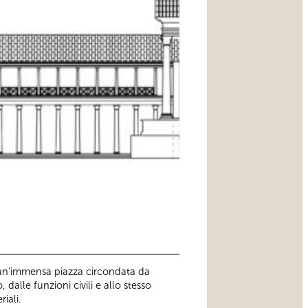
a un’immensa piazza circondata da
alle funzioni civili e allo stesso
iali.