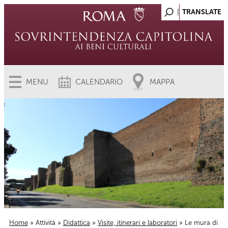
MENU
CALENDARIO
MAPPA
Home
»
Attività
»
Didattica
»
Visite, itinerari e laboratori
» Le mura di