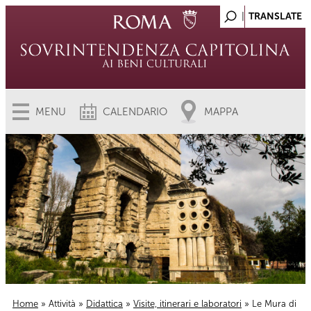
MENU
CALENDARIO
MAPPA
Home
»
Attività
»
Didattica
»
Visite, itinerari e laboratori
» Le Mura di