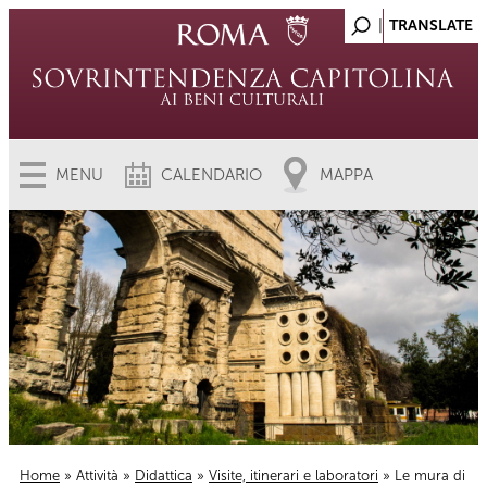
MENU
CALENDARIO
MAPPA
Home
»
Attività
»
Didattica
»
Visite, itinerari e laboratori
» Le mura di