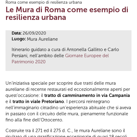
Roma come esempio di resilienza urbana
Tu sei qui
Le Mura di Roma come esempio di
resilienza urbana
Data:
26/09/2020
Luogo:
Mura Aureliane
Itinerario guidato a cura di Antonella Gallitto e Carlo
Persiani, nell'ambito delle
Giornate Europee del
Patrimonio 2020
Un’iniziativa speciale per scoprire due tratti delle mura
aureliane di recente restaurati ed eccezionalmente aperti per
quest’occasione: il
tratto di camminamento in via Campania
e il
tratto in viale Pretoriano
. I percorsi reintegrano
nell’immaginario cittadino un’esperienza abituale che si aveva
in passato con il circuito delle mura, pienamente funzionale
fino alla fine dell’Ottocento.
Costruite tra il 271 ed il 275 d. C., le mura Aureliane sono il
risultato di una stratificazione eccezionale di quasi 18 secoli