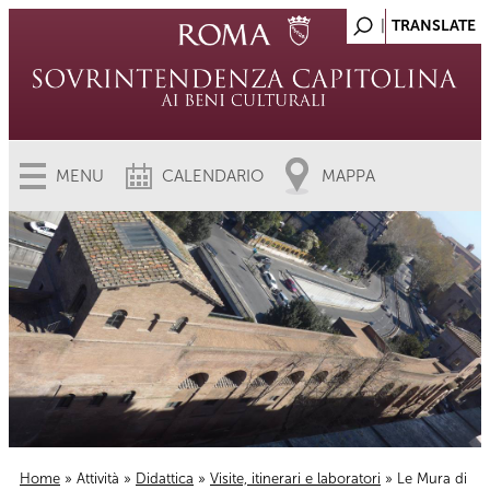
MENU
CALENDARIO
MAPPA
Home
»
Attività
»
Didattica
»
Visite, itinerari e laboratori
» Le Mura di