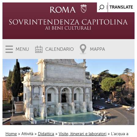
MENU
CALENDARIO
MAPPA
Home
»
Attività
»
Didattica
»
Visite, itinerari e laboratori
» L'acqua a