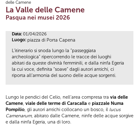
delle Camene
Tu sei qui
La Valle delle Camene
Pasqua nei musei 2026
Data:
01/04/2026
Luogo:
piazza di Porta Capena
L’itinerario si snoda lungo la “passeggiata
archeologica” ripercorrendo le tracce dei luoghi
abitati da queste divinità femminili, e dalla ninfa Egeria
la cui voce, definita “soave” dagli autori antichi, ci
riporta all’armonia del suono delle acque sorgenti.
Lungo le pendici del Celio, nell’area compresa tra
via delle
Camene
,
viale delle terme di Caracalla
e
piazzale Numa
Pompilio
, gli autori antichi collocano un bosco, il
lucus
Camenarum
, abitato dalle Camene, ninfe delle acque sorgive
e dalla ninfa Egeria, una di loro.