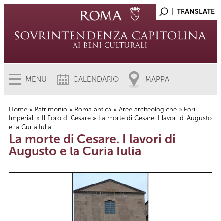
MENU
CALENDARIO
MAPPA
Home
»
Patrimonio
»
Roma antica
»
Aree archeologiche
»
Fori
Imperiali
»
Il Foro di Cesare
» La morte di Cesare. I lavori di Augusto
Tu sei qui
e la Curia Iulia
La morte di Cesare. I lavori di
Augusto e la Curia Iulia