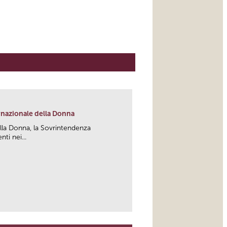
rnazionale della Donna
lla Donna, la Sovrintendenza
ti nei...
link