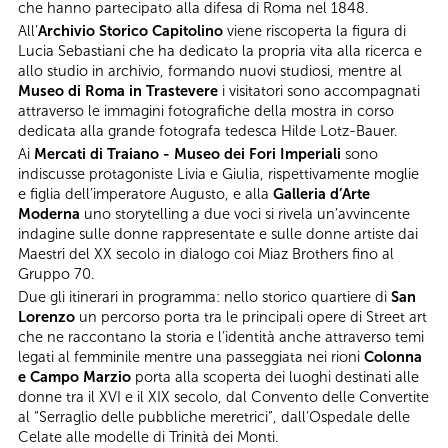
che hanno partecipato alla difesa di Roma nel 1848.
All’
Archivio Storico Capitolino
viene riscoperta la figura di
Lucia Sebastiani che ha dedicato la propria vita alla ricerca e
allo studio in archivio, formando nuovi studiosi, mentre al
Museo di Roma in Trastevere
i visitatori sono accompagnati
attraverso le immagini fotografiche della mostra in corso
dedicata alla grande fotografa tedesca Hilde Lotz-Bauer.
Ai
Mercati di Traiano - Museo dei Fori Imperiali
sono
indiscusse protagoniste Livia e Giulia, rispettivamente moglie
e figlia dell’imperatore Augusto, e alla
Galleria d’Arte
Moderna
uno storytelling a due voci si rivela un’avvincente
indagine sulle donne rappresentate e sulle donne artiste dai
Maestri del XX secolo in dialogo coi Miaz Brothers fino al
Gruppo 70.
Due gli itinerari in programma: nello storico quartiere di
San
Lorenzo
un percorso porta tra le principali opere di Street art
che ne raccontano la storia e l’identità anche attraverso temi
legati al femminile mentre una passeggiata nei rioni
Colonna
e Campo Marzio
porta alla scoperta dei luoghi destinati alle
donne tra il XVI e il XIX secolo, dal Convento delle Convertite
al “Serraglio delle pubbliche meretrici”, dall’Ospedale delle
Celate alle modelle di Trinità dei Monti.