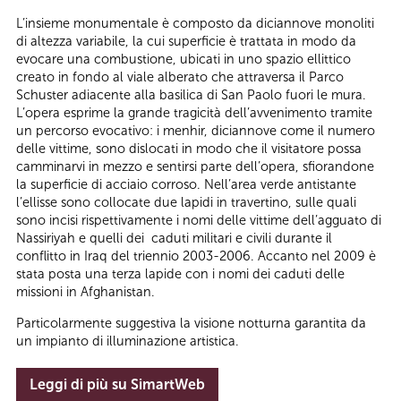
L’insieme monumentale è composto da diciannove monoliti
di altezza variabile, la cui superficie è trattata in modo da
evocare una combustione, ubicati in uno spazio ellittico
creato in fondo al viale alberato che attraversa il Parco
Schuster adiacente alla basilica di San Paolo fuori le mura.
L’opera esprime la grande tragicità dell’avvenimento tramite
un percorso evocativo: i menhir, diciannove come il numero
delle vittime, sono dislocati in modo che il visitatore possa
camminarvi in mezzo e sentirsi parte dell’opera, sfiorandone
la superficie di acciaio corroso. Nell’area verde antistante
l’ellisse sono collocate due lapidi in travertino, sulle quali
sono incisi rispettivamente i nomi delle vittime dell’agguato di
Nassiriyah e quelli dei caduti militari e civili durante il
conflitto in Iraq del triennio 2003-2006. Accanto nel 2009 è
stata posta una terza lapide con i nomi dei caduti delle
missioni in Afghanistan.
Particolarmente suggestiva la visione notturna garantita da
un impianto di illuminazione artistica.
Leggi di più su SimartWeb