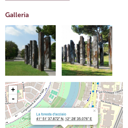
Galleria
+
-
×
La foresta d'acciaio
41° 51' 37.872" N
,
12° 28' 35.076" E