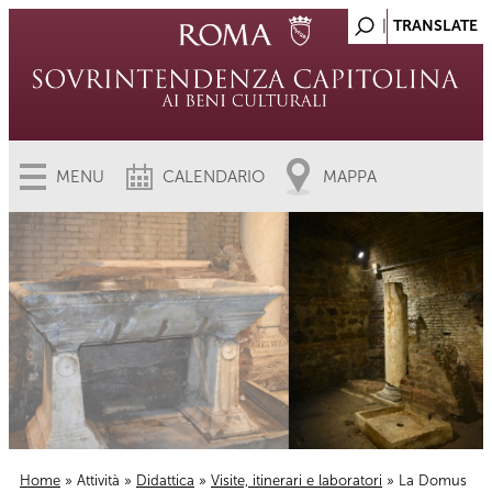
MENU
CALENDARIO
MAPPA
Home
»
Attività
»
Didattica
»
Visite, itinerari e laboratori
» La Domus