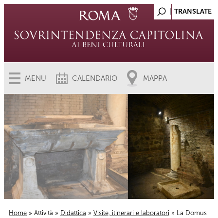
MENU
CALENDARIO
MAPPA
Home
»
Attività
»
Didattica
»
Visite, itinerari e laboratori
» La Domus